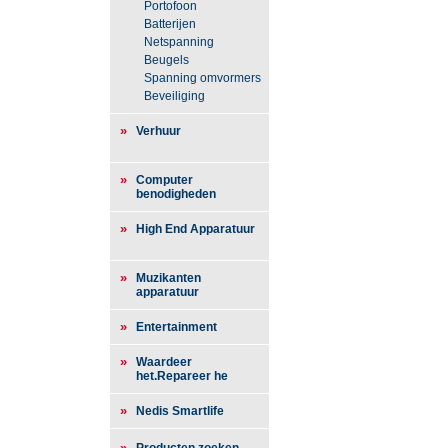
Portofoon
Batterijen
Netspanning
Beugels
Spanning omvormers
Beveiliging
»
Verhuur
»
Computer
benodigheden
»
High End Apparatuur
»
Muzikanten
apparatuur
»
Entertainment
»
Waardeer
het.Repareer he
»
Nedis Smartlife
»