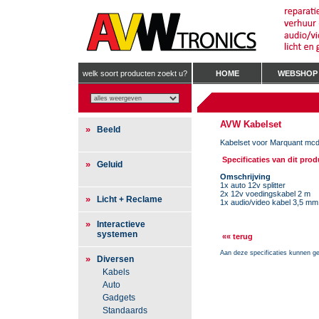
welk soort producten zoekt u?
HOME
WEBSHOP
AVW Kabelset
»
Beeld
Kabelset voor Marquant mcd
Specificaties van dit prod
»
Geluid
Omschrijving
1x auto 12v splitter
2x 12v voedingskabel 2 m
»
Licht + Reclame
1x audio/video kabel 3,5 mm
»
Interactieve
systemen
«« terug
Aan deze specificaties kunnen g
»
Diversen
Kabels
Auto
Gadgets
Standaards