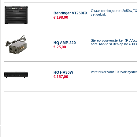
Gitaar combo,stereo 2x50w,FX 
Behringer VT250FX
vet geluid.
€ 198,00
Stereo voorversterker (RIAA),
HQ AMP-220
hebt. Aan te sluiten op bv.AUX 
€ 25,00
Versterker voor 100 volt syste
HQ HA30W
€ 157,00