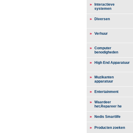
»
Interactieve
systemen
»
Diversen
»
Verhuur
»
Computer
benodigheden
»
High End Apparatuur
»
Muzikanten
apparatuur
»
Entertainment
»
Waardeer
het.Repareer he
»
Nedis Smartlife
»
Producten zoeken