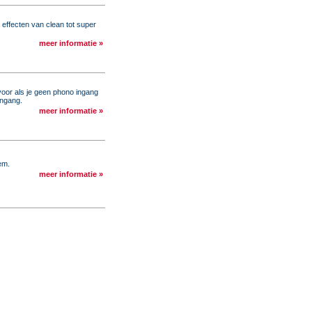
effecten van clean tot super
meer informatie »
voor als je geen phono ingang
ingang.
meer informatie »
em.
meer informatie »