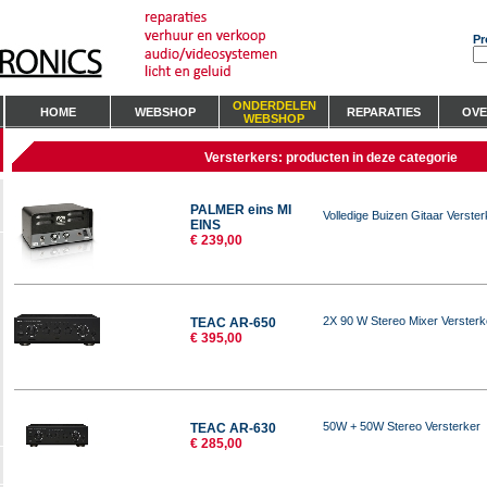
Pr
ONDERDELEN
HOME
WEBSHOP
REPARATIES
OVE
WEBSHOP
Versterkers: producten in deze categorie
PALMER eins MI
Volledige Buizen Gitaar Verste
EINS
€ 239,00
2X 90 W Stereo Mixer Versterk
TEAC AR-650
€ 395,00
50W + 50W Stereo Versterker
TEAC AR-630
€ 285,00