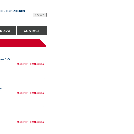
oducten zoeken
R AVW
CONTACT
rker 1W
meer informatie »
er
meer informatie »
meer informatie »